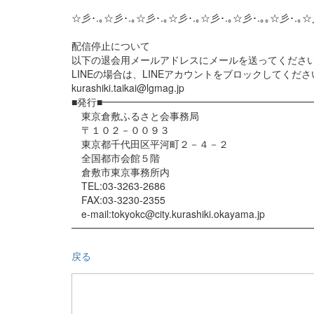
☆彡･.｡☆彡･.｡☆彡･.｡☆彡･.｡☆彡･.｡☆彡･.｡｡☆彡･.｡☆
配信停止について
以下の退会用メールアドレスにメールを送ってくださ
LINEの場合は、LINEアカウントをブロックしてくださ
kurashiki.taikai@lgmag.jp
■発行■━━━━━━━━━━━━━━━━━━━━━
東京倉敷ふるさと会事務局
〒１０２－００９３
東京都千代田区平河町２－４－２
全国都市会館５階
倉敷市東京事務所内
TEL:03-3263-2686
FAX:03-3230-2355
e-mail:tokyokc@city.kurashiki.okayama.jp
━━━━━━━━━━━━━━━━━━━━━━━━━
戻る