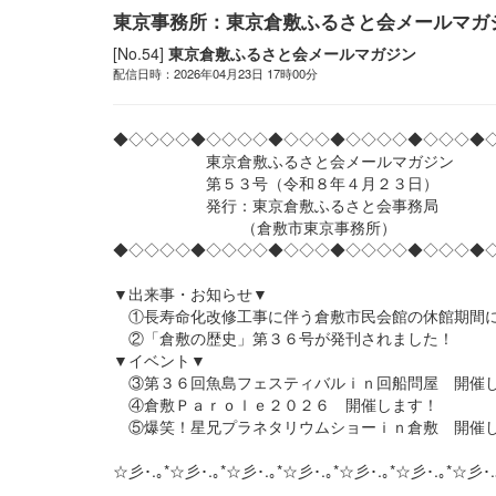
東京事務所：東京倉敷ふるさと会メールマガ
[No.54]
東京倉敷ふるさと会メールマガジン
配信日時：2026年04月23日 17時00分
◆◇◇◇◇◆◇◇◇◇◆◇◇◇◆◇◇◇◇◆◇◇◇◆
東京倉敷ふるさと会メールマガジン
第５３号（令和８年４月２３日）
発行：東京倉敷ふるさと会事務局
（倉敷市東京事務所）
◆◇◇◇◇◆◇◇◇◇◆◇◇◇◆◇◇◇◇◆◇◇◇◆
▼出来事・お知らせ▼
①長寿命化改修工事に伴う倉敷市民会館の休館期間
②「倉敷の歴史」第３６号が発刊されました！
▼イベント▼
③第３６回魚島フェスティバルｉｎ回船問屋 開催
④倉敷Ｐａｒｏｌｅ２０２６ 開催します！
⑤爆笑！星兄プラネタリウムショーｉｎ倉敷 開催
☆彡･.｡*☆彡･.｡*☆彡･.｡*☆彡･.｡*☆彡･.｡*☆彡･.｡*☆彡･.