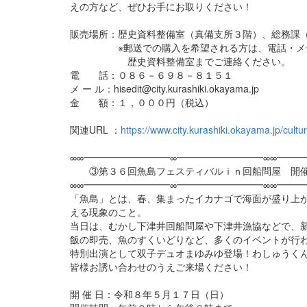
えの方など、ぜひお手にお取りください！
販売場所：歴史資料整備室（真備支所３階）、総務
※郵送での購入を希望される方は、電話・メ
歴史資料整備室までご連絡ください。
電 話：０８６－６９８－８１５１
メ ー ル：hisedit@city.kurashiki.okayama.jp
金 額：１，０００円（税込）
関連URL ：
https://www.city.kurashiki.okayama.jp/cul
∞∞━━━━━━━━━∞━━━━━━━━━∞∞━━━
③第３６回魚島フェスティバルｉｎ回船問屋 開催
∞∞━━━━━━━━━∞━━━━━━━━━∞∞━━━
「魚島」とは、春、集まったイカナゴで海面が盛り上
える現象のこと。
当日は、むかし下津井回船問屋や下津井漁協などで、
飯の即売、魚のすくいどりなど、多くのイベントが行
特別出演として双子デュオまゆみゆ登場！わしゅうく
皆様お誘い合わせのうえご来場ください！
開 催 日：令和８年５月１７日（日）