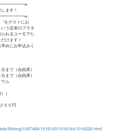
━━━━━━∞
します！
━━━━━━∞
）”をゲストにお
という従来のプラネ
語られるユーモアた
ただけます！
お早めにお申込みく
５分まで（自由席）
分まで（自由席）
リウム
順））
生２５０円
sodate/lifelong/1007484/1016105/1016144/1016220.html