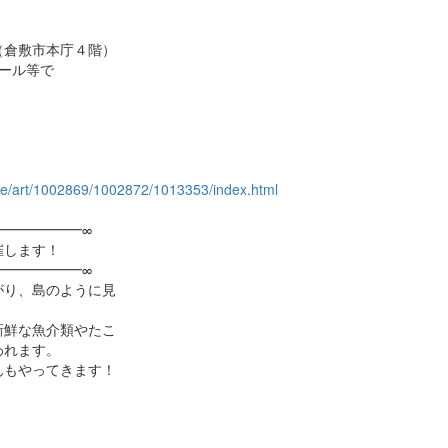
課（倉敷市本庁４階）
ール等で
ture/art/1002869/1002872/1013353/index.html
━━━━━━∞
します！
━━━━━━∞
がり、島のように見
新鮮な魚介類やたこ
われます。
んもやってきます！