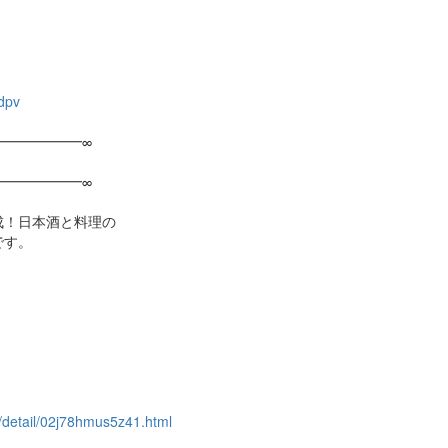
dpv
━━━━━━∞
━━━━━━∞
成！日本酒と料理の
です。
/detail/02j78hmus5z41.html