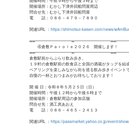
開催時間：午前９時から午後３時まで
開催場所：むかし下津井回船問屋周辺
問合せ先：むかし下津井回船問屋
電 話：０８６－４７９－７８９０
関連URL ：
https://shimotsui-kaisen.com/news/wAmBu
∞∞━━━━━━━━━∞━━━━━━━━━∞∞━━━
④倉敷Ｐａｒｏｌｅ２０２６ 開催します！
∞∞━━━━━━━━━∞━━━━━━━━━∞∞━━━
倉敷駅前からぶらり飲み歩き。
１９軒の倉敷駅前の飲食店と全国の酒蔵がタッグを結
ペアリングを楽しみながら街を巡る飲み歩きイベント
自慢の一杯とおつまみがお待ちしております！
開 催 日：令和８年５月２５日（日）
開催時間：午後１２時から午後６時まで
開催場所：倉敷駅周辺の参加店舗
問合せ先：酒工房あおえ
電 話：０８６－４６５－２４１３
関連URL ：
https://passmarket.yahoo.co.jp/event/show