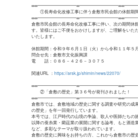
∞∞━━━━━━━━━∞━━━━━━━━━∞∞━━━
①長寿命化改修工事に伴う倉敷市民会館の休館期間
∞∞━━━━━━━━━∞━━━━━━━━━∞∞━━━
倉敷市民会館の長寿命化改修工事に伴い、次の期間休
す。皆様にはご不便をおかけしますが、ご理解をいた
いたします。
休館期間：令和９年６月１日（火）から令和１１年５
問合せ先：倉敷市文化振興課
電 話：０８６－４２６－３０７５
関連URL ：
https://arsk.jp/shimin/news/22070/
∞∞━━━━━━━━━∞━━━━━━━━━∞∞━━━
②「倉敷の歴史」第３６号が発刊されました！
∞∞━━━━━━━━━∞━━━━━━━━━∞∞━━━
倉敷市では、倉敷地域の歴史に関する調査や研究の成
の歴史」を年一回発行しています。
本号では、江戸時代の山境の争論、歌人や医師たちの
以降の蚕糸業・藺莚業の展開に関する論考、もと酒造
など、多彩なテーマが取り扱われています。
倉敷の歴史に興味をお持ちの方、これから倉敷市の歴