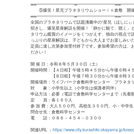
∞∞━━━━━━━━━∞━━━━━━━━━∞∞━━━
⑤爆笑！星兄プラネタリウムショーｉｎ倉敷 開催
∞∞━━━━━━━━━∞━━━━━━━━━∞∞━━━
全国のプラネタリウムで話題沸騰中の“星兄（ほしにぃ
招きし、爆笑星座解説を開催！「静かに観て、聴く」
タリウム鑑賞のイメージをくつがえす、独自の視点で
っぷりの星座解説は、子どもから大人までお楽しみい
定員に達し次第参加受付終了です。参加希望の方は、
ださい！
開 催 日：令和８年５月３０日（土）
開催時間：【Ａ日程】午後５時４５分から午後６時４
【Ｂ日程】午後７時３０分から午後８時３０
開催場所：ライフパーク倉敷科学センター プラネタ
対 象：小学生以上（小学生は保護者同伴）
申込方法：必要（電話で倉敷科学センターまで（先着
定 員：各１６０人
参 加 費：大人５００円、高校生３５０円、小・中学
問合せ先：倉敷科学センター
電 話：０８６－４５４－０３００
関連URL ：
https://www.city.kurashiki.okayama.jp/ko