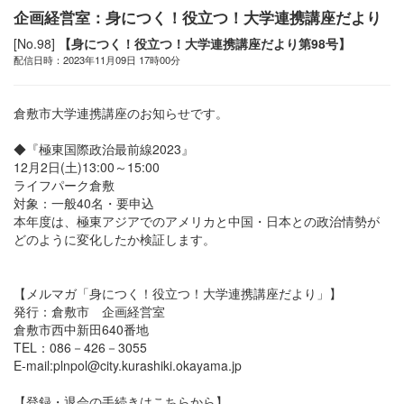
企画経営室：身につく！役立つ！大学連携講座だより
[No.98]
【身につく！役立つ！大学連携講座だより第98号】
配信日時：2023年11月09日 17時00分
倉敷市大学連携講座のお知らせです。
◆『極東国際政治最前線2023』
12月2日(土)13:00～15:00
ライフパーク倉敷
対象：一般40名・要申込
本年度は、極東アジアでのアメリカと中国・日本との政治情勢が
どのように変化したか検証します。
【メルマガ「身につく！役立つ！大学連携講座だより」】
発行：倉敷市 企画経営室
倉敷市西中新田640番地
TEL：086－426－3055
E-mail:plnpol@city.kurashiki.okayama.jp
【登録・退会の手続きはこちらから】