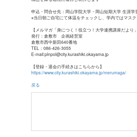
申込・問合せ先：岡山学院大学・岡山短期大学 生涯学習セン
※当日朝ご自宅にて体温をチェックし、学内ではマスク
【メルマガ「身につく！役立つ！大学連携講座だより
発行：倉敷市 企画経営室
倉敷市西中新田640番地
TEL：086-426-3055
E-mail:plnpol@city.kurashiki.okayama.jp
【登録・退会の手続きはこちらから】
https://www.city.kurashiki.okayama.jp/merumaga/
戻る