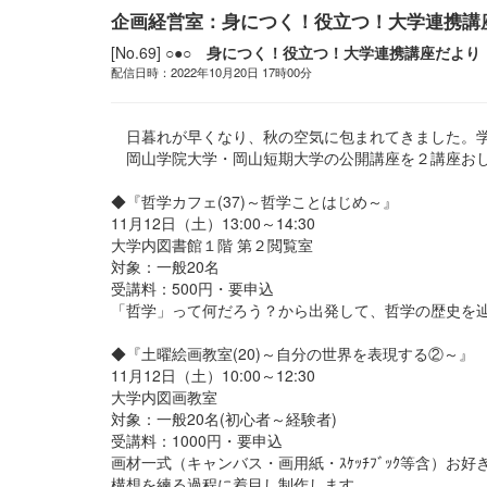
企画経営室：身につく！役立つ！大学連携講
[No.69]
○●○ 身につく！役立つ！大学連携講座だより 
配信日時：2022年10月20日 17時00分
日暮れが早くなり、秋の空気に包まれてきました。学
岡山学院大学・岡山短期大学の公開講座を２講座お
◆『哲学カフェ(37)～哲学ことはじめ～』
11月12日（土）13:00～14:30
大学内図書館１階 第２閲覧室
対象：一般20名
受講料：500円・要申込
「哲学」って何だろう？から出発して、哲学の歴史を
◆『土曜絵画教室(20)～自分の世界を表現する②～』
11月12日（土）10:00～12:30
大学内図画教室
対象：一般20名(初心者～経験者)
受講料：1000円・要申込
画材一式（キャンバス・画用紙・ｽｹｯﾁﾌﾞｯｸ等含）お
構想を練る過程に着目し制作します