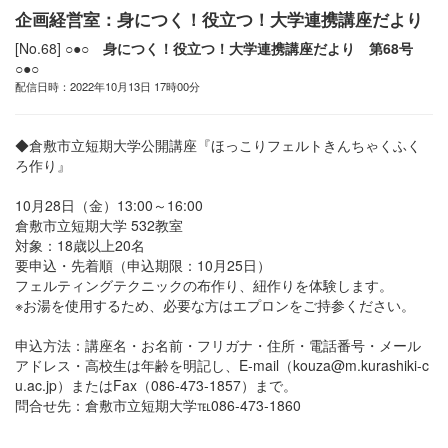
企画経営室：身につく！役立つ！大学連携講座だより
[No.68]
○●○ 身につく！役立つ！大学連携講座だより 第68号
○●○
配信日時：2022年10月13日 17時00分
◆倉敷市立短期大学公開講座『ほっこりフェルトきんちゃくふく
ろ作り』
10月28日（金）13:00～16:00
倉敷市立短期大学 532教室
対象：18歳以上20名
要申込・先着順（申込期限：10月25日）
フェルティングテクニックの布作り、紐作りを体験します。
※お湯を使用するため、必要な方はエプロンをご持参ください。
申込方法：講座名・お名前・フリガナ・住所・電話番号・メール
アドレス・高校生は年齢を明記し、E-mail（kouza@m.kurashiki-c
u.ac.jp）またはFax（086-473-1857）まで。
問合せ先：倉敷市立短期大学℡086-473-1860