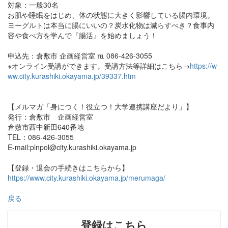
対象：一般30名
お肌や睡眠をはじめ、体の状態に大きく影響している腸内環境。
ヨーグルトは本当に腸にいいの？炭水化物は減らすべき？食事内
容や食べ方を学んで『腸活』を始めましょう！
申込先：倉敷市 企画経営室 ℡ 086-426-3055
※オンライン受講ができます。受講方法等詳細はこちら→
https://w
ww.city.kurashiki.okayama.jp/39337.htm
【メルマガ「身につく！役立つ！大学連携講座だより」】
発行：倉敷市 企画経営室
倉敷市西中新田640番地
TEL：086-426-3055
E-mail:plnpol@city.kurashiki.okayama.jp
【登録・退会の手続きはこちらから】
https://www.city.kurashiki.okayama.jp/merumaga/
戻る
登録はこちら