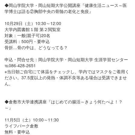
◆岡山学院大学・岡山短期大学公開講座『健康生活ニュース～医
学博士は語る②胸部中央の骨髄の老化と免疫』
10月29日（土）10:30～12:00
大学内図書館１階 第２閲覧室
対象：一般(親子可)20名
受講料：500円・要申込
骨折…骨の中は、どうなってる？
申込・問合せ先：岡山学院大学・岡山短期大学 生涯学習センター
℡086-428-2651
※当日朝ご自宅にて体温をチェックし、学内ではマスクをご着用く
ださい。37.5度以上の発熱・体調不良等ある場合は受講できませ
ん。
◆倉敷市大学連携講座『はじめての腸活～きょう何たべよ！？
～』
11月5日（土）10:00～11:30
ライフパーク倉敷
無料・要申込