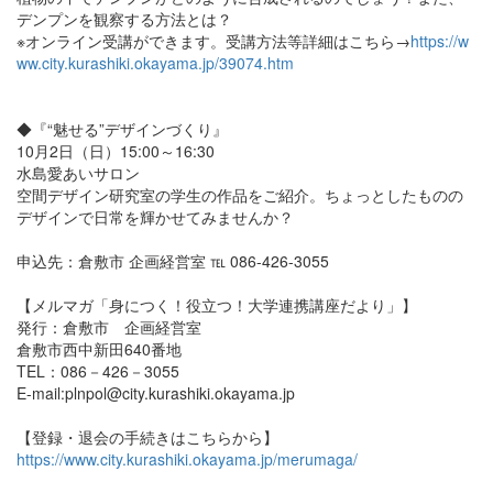
デンプンを観察する方法とは？
※オンライン受講ができます。受講方法等詳細はこちら→
https://w
ww.city.kurashiki.okayama.jp/39074.htm
◆『“魅せる”デザインづくり』
10月2日（日）15:00～16:30
水島愛あいサロン
空間デザイン研究室の学生の作品をご紹介。ちょっとしたものの
デザインで日常を輝かせてみませんか？
申込先：倉敷市 企画経営室 ℡ 086-426-3055
【メルマガ「身につく！役立つ！大学連携講座だより」】
発行：倉敷市 企画経営室
倉敷市西中新田640番地
TEL：086－426－3055
E-mail:plnpol@city.kurashiki.okayama.jp
【登録・退会の手続きはこちらから】
https://www.city.kurashiki.okayama.jp/merumaga/