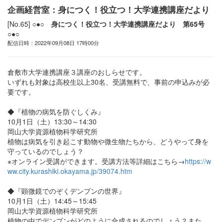
企画経営室：身につく！役立つ！大学連携講座だより
[No.65]
○●○ 身につく！役立つ！大学連携講座だより 第65号
○●○
配信日時：2022年09月08日 17時00分
倉敷市大学連携講座３講座のおしらせです。
いずれも対象は高校生以上30名、受講無料で、事前の申込みが必
要です。
◆『植物の病気を防ぐしくみ』
10月1日（土）13:30～14:30
岡山大学資源植物科学研究所
植物は病気を引き起こす動物や微生物たちから、どうやって身を
守っているのでしょう？
※オンライン受講ができます。受講方法等詳細はこちら→
https://w
ww.city.kurashiki.okayama.jp/39074.htm
◆『顕微鏡でのぞくデンプンの世界』
10月1日（土）14:45～15:45
岡山大学資源植物科学研究所
植物の中でデンプンがどのように合成されるのでしょう？また、