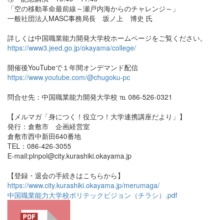
「空の移動革命最前線～瀬戸内海からのチャレンジ～」
一般社団法人MASC事務局長 坂ノ上 博史 氏
詳しくは中国職業能力開発大学校ホームページをご覧ください。
https://www3.jeed.go.jp/okayama/college/
開催後YouTubeで１年間オンデマンド配信
https://www.youtube.com/@chugoku-pc
問合せ先：中国職業能力開発大学校 ℡ 086-526-0321
【メルマガ「身につく！役立つ！大学連携講座だより」】
発行：倉敷市 企画経営室
倉敷市西中新田640番地
TEL：086-426-3055
E-mail:plnpol@city.kurashiki.okayama.jp
【登録・退会の手続きはこちらから】
https://www.city.kurashiki.okayama.jp/merumaga/
中国職業能力大学校ポリテックビジョン（チラシ）.pdf