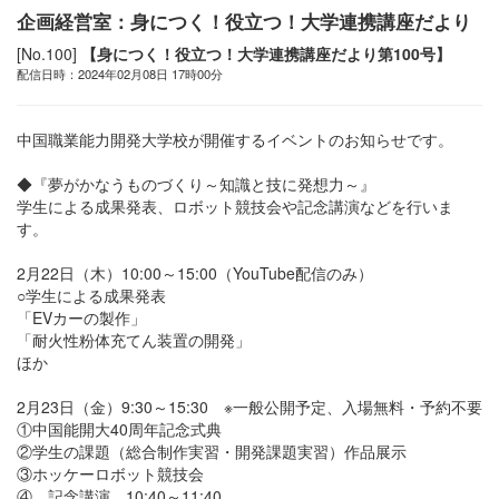
企画経営室：身につく！役立つ！大学連携講座だより
[No.100]
【身につく！役立つ！大学連携講座だより第100号】
配信日時：2024年02月08日 17時00分
中国職業能力開発大学校が開催するイベントのお知らせです。
◆『夢がかなうものづくり～知識と技に発想力～』
学生による成果発表、ロボット競技会や記念講演などを行いま
す。
2月22日（木）10:00～15:00（YouTube配信のみ）
○学生による成果発表
「EVカーの製作」
「耐火性粉体充てん装置の開発」
ほか
2月23日（金）9:30～15:30 ※一般公開予定、入場無料・予約不要
①中国能開大40周年記念式典
②学生の課題（総合制作実習・開発課題実習）作品展示
③ホッケーロボット競技会
④ 記念講演 10:40～11:40