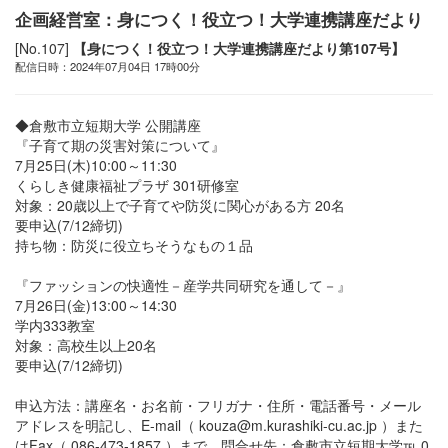
企画経営室：身につく！役立つ！大学連携講座だより
[No.107]
【身につく！役立つ！大学連携講座だより第107号】
配信日時：2024年07月04日 17時00分
◆倉敷市立短期大学 公開講座
『子育て期の災害対策について』
7月25日(木)10:00～11:30
くらしき健康福祉プラザ 301研修室
対象：20歳以上で子育てや防災に関心がある方 20名
要申込(7/12締切)
持ち物：防災に役立ちそうなもの１品
『ファッションの快適性－産学共同研究を通して－』
7月26日(金)13:00～14:30
学内333教室
対象：高校生以上20名
要申込(7/12締切)
申込方法：講座名・お名前・フリガナ・住所・電話番号・メール
アドレスを明記し、E-mail（ kouza@m.kurashiki-cu.ac.jp ）また
はFax（ 086-473-1857 ）まで。問合せ先：倉敷市立短期大学℡ 0