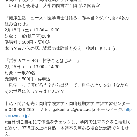
いずれも会場は、大学内図書館１階 第２閲覧室
『健康生活ニュース～医学博士は語る～⑥本当？ダメな食べ物の
組み合わせ』
2月18日（土）10:30～12:00
対象：一般(親子可)20名
受講料：500円・要申込
本当？昔からの話…皆様の体験談も交え、検討しましょう。
『哲学カフェ(40)～哲学ことはじめ～』
2月25日（土）13:00～14:30
対象：一般20名
受講料：500円・要申込
「哲学」って何だろう？から出発して、哲学の歴史を辿りながら
その世界に入ってみませんか？
申込・問合せ先：岡山学院大学・岡山短期大学 生涯学習センター
℡086-428-2651 ﾒｰﾙ： gakushu-c@owc.ac.jp ホームページ:
http
s://owc.ac.jp/
※当日朝ご自宅にて体温をチェックし、学内ではマスクをご着用く
ださい。37.5度以上の発熱・体調不良等ある場合は受講できませ
ん。