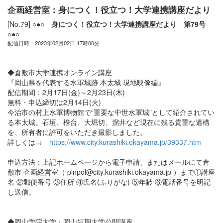
企画経営室：身につく！役立つ！大学連携講座だより
[No.79]
○●○ 身につく！役立つ！大学連携講座だより 第79号
○●○
配信日時：2023年02月02日 17時00分
◆倉敷市大学連携オンライン講座
『岡山県を代表する水軍城跡 本太城 現地映像編』
配信期間：2月17日(金)～2月23日(木)
無料・申込締切は2月14日(火)
今治市の村上水軍博物館で“重要な中世水軍城”として紹介されてい
る本太城。石垣、櫓台、大堀切、溜井など現在に残る貴重な遺構
を、所有者に許可をいただき撮影しました。
詳しくは→
https://www.city.kurashiki.okayama.jp/39337.htm
申込方法：上記ホームページから電子申請、またはメールにて倉
敷市 企画経営室（ plnpol@city.kurashiki.okayama.jp ）まで①講座
名 ②郵便番号 ③住所 ④氏名(ふりがな) ⑤年齢 ⑥電話番号を明記
し送信。
◆岡山学院大学・岡山短期大学公開講座