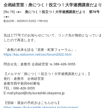
企画経営室：身につく！役立つ！大学連携講座だより
[No.78]
○●○ 身につく！役立つ！大学連携講座だより 第78号
○●○
配信日時：2023年01月23日 17時16分
先ほど77号でのお知らせについて、リンク先が無効となっていま
したので再送します。
「倉敷の未来を語る『若衆・町衆フォーラム』」
https://ksu.estcomm.net/coc/forum2022.html
問合せ先：倉敷市 企画経営室 ℡ 086-426-3055
【メルマガ「身につく！役立つ！大学連携講座だより」】
発行：倉敷市 企画経営室
倉敷市西中新田640番地
TEL：086-426-3055
E-mail:plnpol@city.kurashiki.okayama.jp
【登録・退会の手続きはこちらから】
https://www.city.kurashiki.okayama.jp/merumaga/