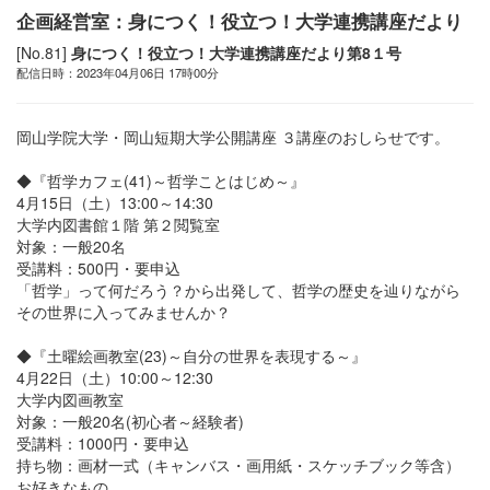
企画経営室：身につく！役立つ！大学連携講座だより
[No.81]
身につく！役立つ！大学連携講座だより第8１号
配信日時：2023年04月06日 17時00分
岡山学院大学・岡山短期大学公開講座 ３講座のおしらせです。
◆『哲学カフェ(41)～哲学ことはじめ～』
4月15日（土）13:00～14:30
大学内図書館１階 第２閲覧室
対象：一般20名
受講料：500円・要申込
「哲学」って何だろう？から出発して、哲学の歴史を辿りながら
その世界に入ってみませんか？
◆『土曜絵画教室(23)～自分の世界を表現する～』
4月22日（土）10:00～12:30
大学内図画教室
対象：一般20名(初心者～経験者)
受講料：1000円・要申込
持ち物：画材一式（キャンバス・画用紙・スケッチブック等含）
お好きなもの