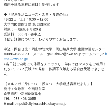
構想を練る過程に着目し制作します
◆『健康生活ニュース～①胃・食道の病』
4月22日（土）10:30～12:00
大学内図書館１階 第２閲覧室
対象：一般(親子可)20名
受講料：500円・要申込
予防と話題について、わかりやすくお話します。
申込・問合せ先：岡山学院大学・岡山短期大学 生涯学習センター
℡086-428-2651 メール：gakushu-c@owc.ac.jp ホームページ:
h
ttps://owc.ac.jp/
※当日朝ご自宅にて体温をチェックし、学内ではマスクをご着用く
ださい。37.5度以上の発熱・体調不良等ある場合は受講できませ
ん。
【メルマガ「身につく！役立つ！大学連携講座だより」】
発行：倉敷市 企画経営室
倉敷市西中新田640番地
TEL：086-426-3055
E-mail:plnpol@city.kurashiki.okayama.jp