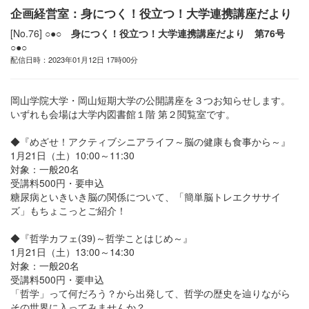
企画経営室：身につく！役立つ！大学連携講座だより
[No.76]
○●○ 身につく！役立つ！大学連携講座だより 第76号
○●○
配信日時：2023年01月12日 17時00分
岡山学院大学・岡山短期大学の公開講座を３つお知らせします。
いずれも会場は大学内図書館１階 第２閲覧室です。
◆『めざせ！アクティブシニアライフ～脳の健康も食事から～』
1月21日（土）10:00～11:30
対象：一般20名
受講料500円・要申込
糖尿病といきいき脳の関係について、「簡単脳トレエクササイ
ズ」もちょこっとご紹介！
◆『哲学カフェ(39)～哲学ことはじめ～』
1月21日（土）13:00～14:30
対象：一般20名
受講料500円・要申込
「哲学」って何だろう？から出発して、哲学の歴史を辿りながら
その世界に入ってみませんか？