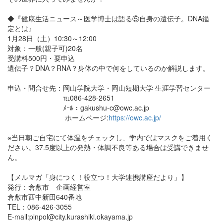
◆『健康生活ニュース～医学博士は語る⑤自身の遺伝子。DNA鑑
定とは』
1月28日（土）10:30～12:00
対象：一般(親子可)20名
受講料500円・要申込
遺伝子？DNA？RNA？身体の中で何をしているのか解説します。
申込・問合せ先：岡山学院大学・岡山短期大学 生涯学習センター
℡086-428-2651
ﾒｰﾙ：gakushu-c@owc.ac.jp
ホームページ:
https://owc.ac.jp/
※当日朝ご自宅にて体温をチェックし、学内ではマスクをご着用く
ださい。37.5度以上の発熱・体調不良等ある場合は受講できませ
ん。
【メルマガ「身につく！役立つ！大学連携講座だより」】
発行：倉敷市 企画経営室
倉敷市西中新田640番地
TEL：086-426-3055
E-mail:plnpol@city.kurashiki.okayama.jp