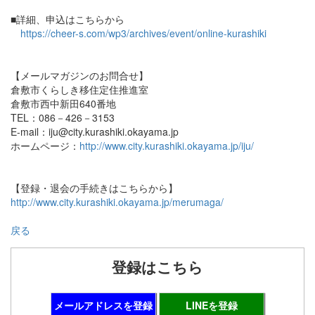
■詳細、申込はこちらから
https://cheer-s.com/wp3/archives/event/online-kurashiki
【メールマガジンのお問合せ】
倉敷市くらしき移住定住推進室
倉敷市西中新田640番地
TEL：086－426－3153
E-mail：iju@city.kurashiki.okayama.jp
ホームページ：
http://www.city.kurashiki.okayama.jp/iju/
【登録・退会の手続きはこちらから】
http://www.city.kurashiki.okayama.jp/merumaga/
戻る
登録はこちら
メールアドレスを登録
LINEを登録