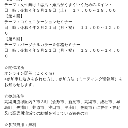
テーマ：女性向け！恋活・婚活がうまくいくためのポイント
日 時：令和４年３月１９日（土） １７：００～１８：００
【第４回】
テーマ：コミュニケーションセミナー
日 時：令和４年３月２１日（月・祝） １１：００～１２：０
０
【第５回】
テーマ：パーソナルカラー＆骨格セミナー
日 時：令和４年３月２１日（月・祝） １３：００～１４：０
０
☆開催場所
オンライン開催（Ｚｏｏｍ）
※参加申し込みをされた方に，参加方法（ミーティング情報等）を
お知らせします。
☆参加条件
高梁川流域圏内７市３町（倉敷市、新見市、高梁市、総社市、早
島町、矢掛町、井原市、浅口市、里庄町、笠岡市）に在住・在勤
又は高梁川流域での結婚を考えている独身の方
☆参加費用：無料