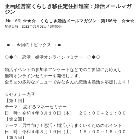
企画経営室くらしき移住定住推進室：婚活メールマガ
ジン
[No.166]
☆★☆ くらしき婚活メールマガジン 第166号 ☆★☆
配信日時：2022年03月02日 18時00分
□■□ 今回のトピックス □■□
◇◆◇ 恋活・婚活オンラインセミナー ◇◆◇
婚活イベントの参加者アンケートなどでのご要望にお応えし，
無料オンラインセミナーを開催します。
全５回の多彩なメニューでみなさんの恋活＆婚活を応援します！
☆セミナー内容
【第１回】
テーマ： 恋するマネーセミナー
日 時：令和４年３月１０日（木） ２０：００～２１：００
【第２回】
テーマ：男性向け！恋活・婚活がうまくいくためのポイント
日 時：令和４年３月１９日（土） １５：００～１６：００
【第３回】