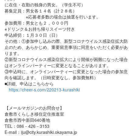
に在住・在勤の独身の男女。（学生不可）
募集定員：男女各１４名（計２８名）
※応募者多数の場合は抽選を行います。
参加費用：男女とも２，０００円
※ドリンク＆お持ち帰りスイーツ付き
申込締切：１月３０日（日）
その他：①参加申し込みの際、新型コロナウイルス感染症拡大防
止のため、あらかじめ、重要留意事項に同意をいただく必要があ
ります。
②新型コロナウイルス感染症拡大により開催が困難になった場合
はオンラインパーティーに変更となることがあります。
③申込時に、オンラインパーティーに変更となった場合の参加意
向を確認します。（日時変更なし、参加費無料）
■詳細、申込はこちらから
https://cheer-s.com/220213-kurashiki
【メールマガジンのお問合せ】
倉敷市くらしき移住定住推進室
倉敷市西中新田640番地
TEL：086－426－3153
E-mail：iju@city.kurashiki.okayama.jp