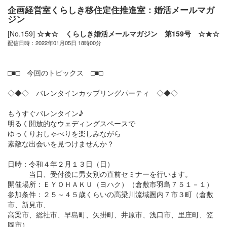
企画経営室くらしき移住定住推進室：婚活メールマガ
ジン
[No.159]
☆★☆ くらしき婚活メールマガジン 第159号 ☆★☆
配信日時：2022年01月05日 18時00分
□■□ 今回のトピックス □■□
◇◆◇ バレンタインカップリングパーティ ◇◆◇
もうすぐバレンタイン♪
明るく開放的なウェディングスペースで
ゆっくりおしゃべりを楽しみながら
素敵な出会いを見つけませんか？
日時：令和４年２月１３日（日）
当日、受付後に男女別の直前セミナーを行います。
開催場所：ＥＹＯＨＡＫＵ（ヨハク）（倉敷市羽島７５１－１）
参加条件：２５～４５歳くらいの高梁川流域圏内７市３町（倉敷
市、新見市、
高梁市、総社市、早島町、矢掛町、井原市、浅口市、里庄町、笠
岡市）