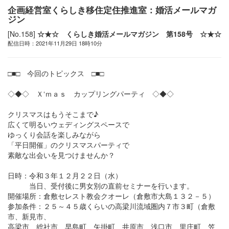
企画経営室くらしき移住定住推進室：婚活メールマガ
ジン
[No.158]
☆★☆ くらしき婚活メールマガジン 第158号 ☆★☆
配信日時：2021年11月29日 18時10分
□■□ 今回のトピックス □■□
◇◆◇ Ｘ‘ｍａｓ カップリングパーティ ◇◆◇
クリスマスはもうそこまで♪
広くて明るいウェディングスペースで
ゆっくり会話を楽しみながら
「平日開催」のクリスマスパーティで
素敵な出会いを見つけませんか？
日時：令和３年１２月２２日（水）
当日、受付後に男女別の直前セミナーを行います。
開催場所：倉敷セレスト教会クオーレ（倉敷市大島１３２－５）
参加条件：２５～４５歳くらいの高梁川流域圏内７市３町（倉敷
市、新見市、
高梁市、総社市、早島町、矢掛町、井原市、浅口市、里庄町、笠