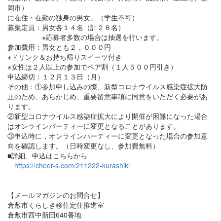
岡市）
に在住・在勤の独身の男女。（学生不可）
募集定員：男女各１４名（計２８名）
※応募者多数の場合は抽選を行います。
参加費用：男女とも２，０００円
※ドリンク＆お持ち帰りスイーツ付き
※女性は２人以上の参加でペア割（１人５００円引き）
申込締切：１２月１３日（月）
その他：①参加申し込みの際、新型コロナウイルス感染症拡大防
止のため、あらかじめ、重要留意事項に同意をいただく必要があ
ります。
②新型コロナウイルス感染症拡大により開催が困難になった場合
はオンラインパーティーに変更となることがあります。
③申込時に，オンラインパーティーに変更となった場合の参加意
向を確認します。（日時変更なし、参加費無料）
■詳細、申込はこちらから
https://cheer-s.com/211222-kurashiki
【メールマガジンのお問合せ】
倉敷市くらしき移住定住推進室
倉敷市西中新田640番地