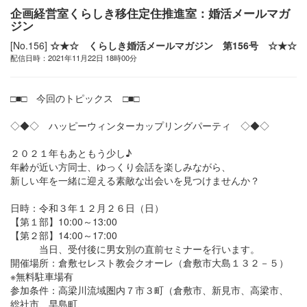
企画経営室くらしき移住定住推進室：婚活メールマガ
ジン
[No.156]
☆★☆ くらしき婚活メールマガジン 第156号 ☆★☆
配信日時：2021年11月22日 18時00分
□■□ 今回のトピックス □■□
◇◆◇ ハッピーウィンターカップリングパーティ ◇◆◇
２０２１年もあともう少し♪
年齢が近い方同士、ゆっくり会話を楽しみながら、
新しい年を一緒に迎える素敵な出会いを見つけませんか？
日時：令和３年１２月２６日（日）
【第１部】10:00～13:00
【第２部】14:00～17:00
当日、受付後に男女別の直前セミナーを行います。
開催場所：倉敷セレスト教会クオーレ（倉敷市大島１３２－５）
※無料駐車場有
参加条件：高梁川流域圏内７市３町（倉敷市、新見市、高梁市、
総社市、早島町、