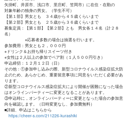
矢掛町、井原市、浅口市、里庄町、笠岡市）に在住・在勤の
対象年齢の独身の男女。（学生不可）
【第１部】男女とも ３４歳から４５歳くらいまで
【第２部】男女とも ２５歳から３６歳くらいまで
募集定員：【第１部】【第２部】とも 男女各１４名（計２８
名）
※応募者多数の場合は抽選を行います。
参加費用：男女とも２，０００円
※ドリンク＆お持ち帰りスイーツ付き
※女性は２人以上の参加でペア割（１人５００円引き）
申込締切：１２月１２日（日）
その他：①参加申し込みの際、新型コロナウイルス感染症拡大防
止のため、あらかじめ、重要留意事項に同意をいただく必要があ
ります。
②新型コロナウイルス感染症拡大により開催が困難になった場合
はオンラインパーティーに変更となることがあります。
③申込時に，オンラインパーティーに変更となった場合の参加意
向を確認します。（日時変更なし、参加費無料）
■詳細、申込はこちらから
https://cheer-s.com/211226-kurashiki