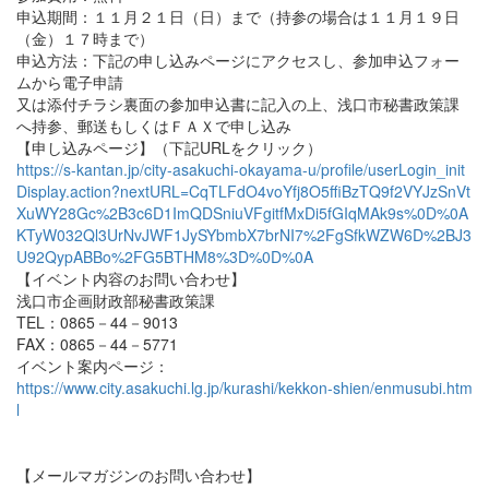
申込期間：１１月２１日（日）まで（持参の場合は１１月１９日
（金）１７時まで）
申込方法：下記の申し込みページにアクセスし、参加申込フォー
ムから電子申請
又は添付チラシ裏面の参加申込書に記入の上、浅口市秘書政策課
へ持参、郵送もしくはＦＡＸで申し込み
【申し込みページ】（下記URLをクリック）
https://s-kantan.jp/city-asakuchi-okayama-u/profile/userLogin_init
Display.action?nextURL=CqTLFdO4voYfj8O5ffiBzTQ9f2VYJzSnVt
XuWY28Gc%2B3c6D1ImQDSniuVFgitfMxDi5fGIqMAk9s%0D%0A
KTyW032Ql3UrNvJWF1JySYbmbX7brNI7%2FgSfkWZW6D%2BJ3
U92QypABBo%2FG5BTHM8%3D%0D%0A
【イベント内容のお問い合わせ】
浅口市企画財政部秘書政策課
TEL：0865－44－9013
FAX：0865－44－5771
イベント案内ページ：
https://www.city.asakuchi.lg.jp/kurashi/kekkon-shien/enmusubi.htm
l
【メールマガジンのお問い合わせ】