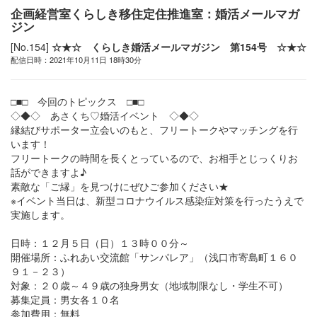
企画経営室くらしき移住定住推進室：婚活メールマガ
ジン
[No.154]
☆★☆ くらしき婚活メールマガジン 第154号 ☆★☆
配信日時：2021年10月11日 18時30分
□■□ 今回のトピックス □■□
◇◆◇ あさくち♡婚活イベント ◇◆◇
縁結びサポーター立会いのもと、フリートークやマッチングを行
います！
フリートークの時間を長くとっているので、お相手とじっくりお
話ができますよ♪
素敵な「ご縁」を見つけにぜひご参加ください★
※イベント当日は、新型コロナウイルス感染症対策を行ったうえで
実施します。
日時：１２月５日（日）１３時００分～
開催場所：ふれあい交流館「サンパレア」（浅口市寄島町１６０
９１－２３）
対象：２０歳～４９歳の独身男女（地域制限なし・学生不可）
募集定員：男女各１０名
参加費用：無料