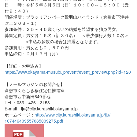
日 時：令和５年３月５日（日）１０：００～１５：００（受
付９：４０）
開催場所：ブラジリアンパーク鷲羽山ハイランド（倉敷市下津井
吹上３０３－１）
参加条件：２５～４５歳くらいの結婚を希望する独身男女。
募集定員：男女各１５名（計３０名） ＜最少催行人数１０名＞
※申込み多数の場合は抽選となります。
参加費用：男女とも２，５００円
申込締切：２月１３日（月）
【詳細・お申込み】
https://www.okayama-musubi.jp/event/event_preview.php?id=120
【メールマガジンのお問合せ】
倉敷市くらしき移住定住推進室
倉敷市西中新田640番地
TEL：086－426－3153
E-mail：iju@city.kurashiki.okayama.jp
ホームページ：
http://www.city.kurashiki.okayama.jp/iju/
167446409557065009275.pdf