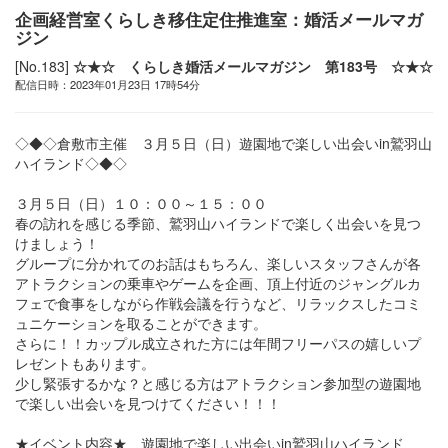
企画経営室くらしき移住定住推進室：婚活メールマガ
ジン
[No.183]
☆★☆ くらしき婚活メールマガジン 第183号 ☆★☆
配信日時：2023年01月23日 17時54分
◇◆◇倉敷市主催 ３月５日（日）遊園地で楽しい出会いin鷲羽山
ハイランド◇◆◇
３月５日（日）１０：００～１５：００
春の訪れを感じる季節、鷲羽山ハイランドで楽しく出会いを見つ
けましょう！
グループに分かれてのお話はもちろん、楽しいスタッフさんが各
アトラクションの乗車やゲームを企画、頂上付近のジャングルカ
フェで食事をしながら作戦会議を行うなど、リラックスしたコミ
ュニケーションを取ることができます。
さらに！！カップル成立された方には年間フリーパスの嬉しいプ
レゼントもあります。
少し緊張するかな？と感じる方はアトラクション参加型の遊園地
で楽しい出会いを見つけてください！！！
★イベント内容★ 遊園地で楽しい出会いin鷲羽山ハイランド