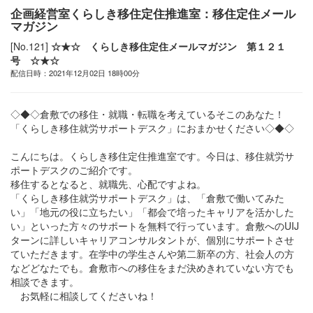
企画経営室くらしき移住定住推進室：移住定住メール
マガジン
[No.121]
☆★☆ くらしき移住定住メールマガジン 第１２１
号 ☆★☆
配信日時：2021年12月02日 18時00分
◇◆◇倉敷での移住・就職・転職を考えているそこのあなた！
「くらしき移住就労サポートデスク」におまかせください◇◆◇
こんにちは。くらしき移住定住推進室です。今日は、移住就労サ
ポートデスクのご紹介です。
移住するとなると、就職先、心配ですよね。
「くらしき移住就労サポートデスク」は、「倉敷で働いてみた
い」「地元の役に立ちたい」「都会で培ったキャリアを活かした
い」といった方々のサポートを無料で行っています。倉敷へのUIJ
ターンに詳しいキャリアコンサルタントが、個別にサポートさせ
ていただきます。在学中の学生さんや第二新卒の方、社会人の方
などどなたでも。倉敷市への移住をまだ決めきれていない方でも
相談できます。
お気軽に相談してくださいね！