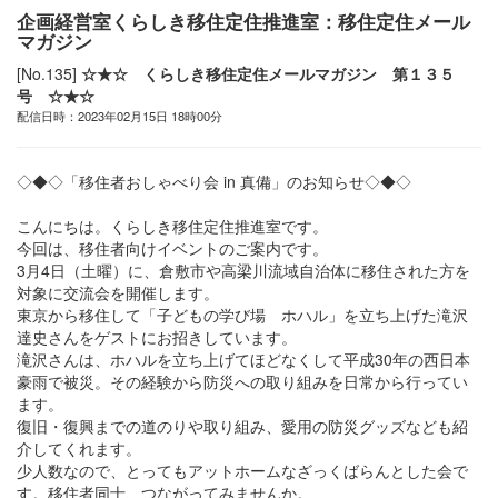
企画経営室くらしき移住定住推進室：移住定住メール
マガジン
[No.135]
☆★☆ くらしき移住定住メールマガジン 第１３５
号 ☆★☆
配信日時：2023年02月15日 18時00分
◇◆◇「移住者おしゃべり会 in 真備」のお知らせ◇◆◇
こんにちは。くらしき移住定住推進室です。
今回は、移住者向けイベントのご案内です。
3月4日（土曜）に、倉敷市や高梁川流域自治体に移住された方を
対象に交流会を開催します。
東京から移住して「子どもの学び場 ホハル」を立ち上げた滝沢
達史さんをゲストにお招きしています。
滝沢さんは、ホハルを立ち上げてほどなくして平成30年の西日本
豪雨で被災。その経験から防災への取り組みを日常から行ってい
ます。
復旧・復興までの道のりや取り組み、愛用の防災グッズなども紹
介してくれます。
少人数なので、とってもアットホームなざっくばらんとした会で
す。移住者同士、つながってみませんか。