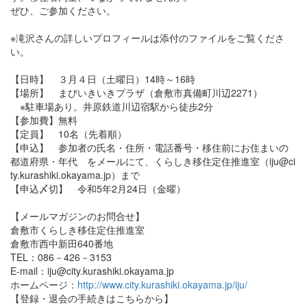
ぜひ、ご参加ください。
※滝沢さんの詳しいプロフィールは添付のファイルをご覧くださ
い。
【日時】 ３月４日（土曜日）14時～16時
【場所】 まびいきいきプラザ（倉敷市真備町川辺2271）
※駐車場あり。井原鉄道川辺宿駅から徒歩2分
【参加費】無料
【定員】 10名（先着順）
【申込】 参加者の氏名・住所・電話番号・移住前にお住まいの
都道府県・年代 をメールにて、くらしき移住定住推進室（iju@ci
ty.kurashiki.okayama.jp）まで
【申込〆切】 令和5年2月24日（金曜）
【メールマガジンのお問合せ】
倉敷市くらしき移住定住推進室
倉敷市西中新田640番地
TEL：086－426－3153
E-mail：iju@city.kurashiki.okayama.jp
ホームページ：
http://www.city.kurashiki.okayama.jp/iju/
【登録・退会の手続きはこちらから】