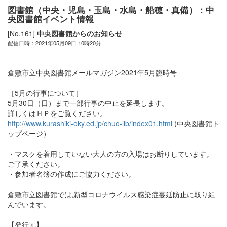
図書館（中央・児島・玉島・水島・船穂・真備）：中
央図書館イベント情報
[No.161]
中央図書館からのお知らせ
配信日時：2021年05月09日 10時20分
倉敷市立中央図書館メールマガジン2021年5月臨時号
［5月の行事について］
5月30日（日）まで一部行事の中止を延長します。
詳しくはＨＰをご覧ください。
http://www.kurashiki-oky.ed.jp/chuo-lib/index01.html
(中央図書館ト
ップページ）
・マスクを着用していない大人の方の入場はお断りしています。
ご了承ください。
・参加者名簿の作成にご協力ください。
倉敷市立図書館では,新型コロナウイルス感染症蔓延防止に取り組
んでいます。
【発行元】