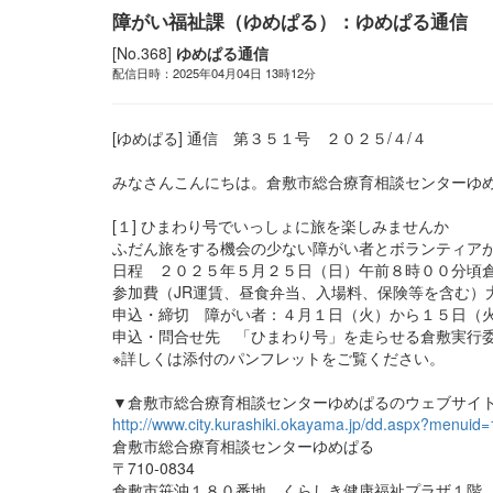
障がい福祉課（ゆめぱる）：ゆめぱる通信
[No.368]
ゆめぱる通信
配信日時：2025年04月04日 13時12分
[ゆめぱる] 通信 第３５１号 ２０２５/４/４
みなさんこんにちは。倉敷市総合療育相談センターゆ
[１] ひまわり号でいっしょに旅を楽しみませんか
ふだん旅をする機会の少ない障がい者とボランティア
日程 ２０２５年５月２５日（日）午前８時００分頃
参加費（JR運賃、昼食弁当、入場料、保険等を含む）
申込・締切 障がい者：４月１日（火）から１５日（火
申込・問合せ先 「ひまわり号」を走らせる倉敷実行委員会 
※詳しくは添付のパンフレットをご覧ください。
▼倉敷市総合療育相談センターゆめぱるのウェブサイ
http://www.city.kurashiki.okayama.jp/dd.aspx?menuid
倉敷市総合療育相談センターゆめぱる
〒710-0834
倉敷市笹沖１８０番地 くらしき健康福祉プラザ１階