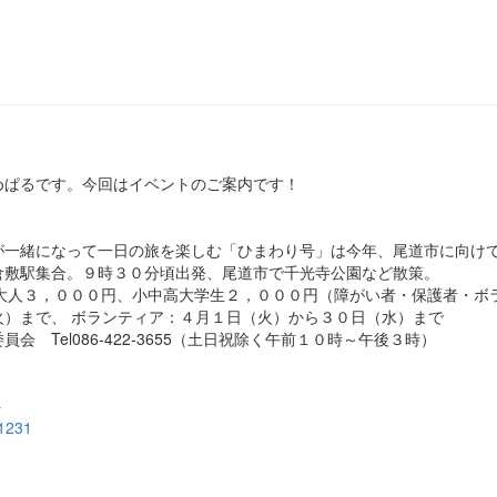
めぱるです。今回はイベントのご案内です！
が一緒になって一日の旅を楽しむ「ひまわり号」は今年、尾道市に向け
倉敷駅集合。９時３０分頃出発、尾道市で千光寺公園など散策。
大人３，０００円、小中高大学生２，０００円（障がい者・保護者・ボ
）まで、 ボランティア：４月１日（火）から３０日（水）まで
Tel086-422-3655（土日祝除く午前１０時～午後３時）
ト
=1231