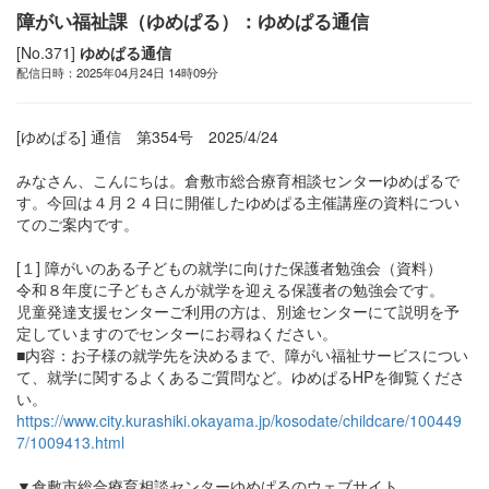
障がい福祉課（ゆめぱる）：ゆめぱる通信
[No.371]
ゆめぱる通信
配信日時：2025年04月24日 14時09分
[ゆめぱる] 通信 第354号 2025/4/24
みなさん、こんにちは。倉敷市総合療育相談センターゆめぱるで
す。今回は４月２４日に開催したゆめぱる主催講座の資料につい
てのご案内です。
[１] 障がいのある子どもの就学に向けた保護者勉強会（資料）
令和８年度に子どもさんが就学を迎える保護者の勉強会です。
児童発達支援センターご利用の方は、別途センターにて説明を予
定していますのでセンターにお尋ねください。
■内容：お子様の就学先を決めるまで、障がい福祉サービスについ
て、就学に関するよくあるご質問など。ゆめぱるHPを御覧くださ
い。
https://www.city.kurashiki.okayama.jp/kosodate/childcare/100449
7/1009413.html
▼倉敷市総合療育相談センターゆめぱるのウェブサイト