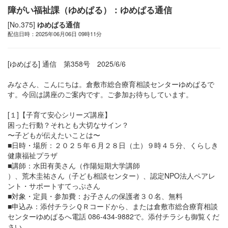
障がい福祉課（ゆめぱる）：ゆめぱる通信
[No.375]
ゆめぱる通信
配信日時：2025年06月06日 09時11分
[ゆめぱる] 通信 第358号 2025/6/6
みなさん、こんにちは。倉敷市総合療育相談センターゆめぱるで
す。今回は講座のご案内です。ご参加お待ちしています。
[１]【子育て安心シリーズ講座】
困った行動？それとも大切なサイン？
〜子どもが伝えたいことは〜
■日時・場所：２０２５年６月２８日（土）９時４５分、くらしき
健康福祉プラザ
■講師：水田有美さん（作陽短期大学講師
）、荒木圭祐さん（子ども相談センター）、認定NPO法人ペアレ
ント・サポートすてっぷさん
■対象・定員・参加費：お子さんの保護者３０名、無料
■申込み：添付チラシＱＲコードから、または倉敷市総合療育相談
センターゆめぱるへ電話 086-434-9882で。添付チラシも御覧くだ
さい。