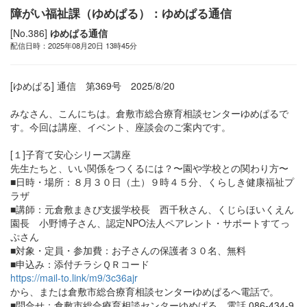
障がい福祉課（ゆめぱる）：ゆめぱる通信
[No.386]
ゆめぱる通信
配信日時：2025年08月20日 13時45分
[ゆめぱる] 通信 第369号 2025/8/20
みなさん、こんにちは。倉敷市総合療育相談センターゆめぱるで
す。今回は講座、イベント、座談会のご案内です。
[１]子育て安心シリーズ講座
先生たちと、いい関係をつくるには？〜園や学校との関わり方〜
■日時・場所：８月３０日（土）９時４５分、くらしき健康福祉プ
ラザ
■講師：元倉敷まきび支援学校長 西千秋さん、くじらほいくえん
園長 小野博子さん、認定NPO法人ペアレント・サポートすてっ
ぷさん
■対象・定員・参加費：お子さんの保護者３０名、無料
■申込み：添付チラシＱＲコード
https://mail-to.link/m9/3c36ajr
から、または倉敷市総合療育相談センターゆめぱるへ電話で。
■問合せ：倉敷市総合療育相談センターゆめぱる 電話 086-434-9