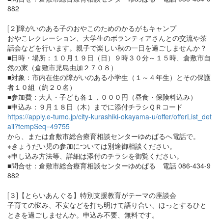
882
[２]障がいのある子のおやこのためのかるがもキャンプ
おやこレクレーション、大学生のボランティアさんとの交流や茶
話会などを行います。親子で楽しい秋の一日を過ごしませんか？
■日時・場所：１０月１９日（日）９時３０分～１５時、倉敷市自
然の家（倉敷市児島由加２７０８）
■対象：市内在住の障がいのある小学生（１～４年生）とその保護
者１０組（約２０名）
■参加費：大人・子ども各１，０００円（昼食・保険料込み）
■申込み：９月１８日（木）までに添付チラシＱＲコード
https://apply.e-tumo.jp/city-kurashiki-okayama-u/offer/offerList_det
ail?tempSeq=49755
から、または倉敷市総合療育相談センターゆめぱるへ電話で。
※きょうだい児の参加については別途御相談ください。
※申し込み方法等、詳細は添付のチラシを御覧ください。
■問合せ：倉敷市総合療育相談センターゆめぱる 電話 086-434-9
882
[３]【とらいあんぐる】特別支援教育がテーマの座談会
子育ての悩み、不安などを打ち明けて語り合い、ほっとするひと
ときを過ごしませんか。申込み不要、無料です。