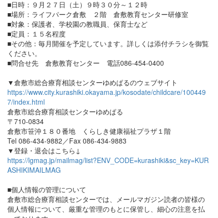
■日時：９月２７日（土）９時３０分～１２時
■場所：ライフパーク倉敷 ２階 倉敷教育センター研修室
■対象：保護者、学校園の教職員、保育士など
■定員：１５名程度
■その他：毎月開催を予定しています。詳しくは添付チラシを御覧
ください。
■問合せ先 倉敷教育センター 電話086-454-0400
▼倉敷市総合療育相談センターゆめぱるのウェブサイト
https://www.city.kurashiki.okayama.jp/kosodate/childcare/100449
7/index.html
倉敷市総合療育相談センターゆめぱる
〒710-0834
倉敷市笹沖１８０番地 くらしき健康福祉プラザ１階
Tel 086-434-9882／Fax 086-434-9883
▼登録・退会はこちら↓
https://lgmag.jp/mailmag/list?ENV_CODE=kurashiki&sc_key=KUR
ASHIKIMAILMAG
■個人情報の管理について
倉敷市総合療育相談センターでは、メールマガジン読者の皆様の
個人情報について、厳重な管理のもとに保管し、細心の注意を払