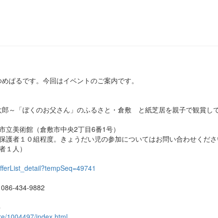
ゆめぱるです。今回はイベントのご案内です。
太郎～「ぼくのお父さん」のふるさと・倉敷 と紙芝居を親子で観賞し
市立美術館（倉敷市中央2丁目6番1号）
と保護者１０組程度。きょうだい児の参加についてはお問い合わせくださ
者１人）
/offerList_detail?tempSeq=49741
。
-434-9882
ト
are/1004497/index.html