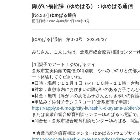
障がい福祉課（ゆめぱる）：ゆめぱる通信
[No.387]
ゆめぱる通信
配信日時：2025年08月27日 09時21分
[ゆめぱる] 通信 第370号 2025/8/27
みなさん、こんにちは。倉敷市総合療育相談センター
[１]親子でアート！ゆめぱるデイ
倉敷市立美術館で開催の特別展 やべみつのりと矢部
ート体験してくださいね。
■日時・場所：１１月４日（火）１０時～１１時、倉敷
■対象：倉敷市内にお住まいの障がいのあるお子さん
■料金：無料（障がいのあるお子さんと付き添いの保護
■申込み：添付チラシＱＲコード(倉敷市電子申請）
https://apply.e-tumo.jp/city-kurashiki-okayama-u/offer
または倉敷市総合療育相談センターゆめぱるへ電話で
■問合せ：倉敷市総合療育相談センターゆめぱる 電話 086
▼倉敷市総合療育相談センターゆめぱるのウェブサイ
https://www.city.kurashiki.okayama.jp/kosodate/childc