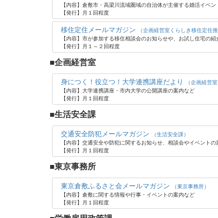
【内容】倉敷市・高梁川流域圏域の自治体が主催する婚活イベン
【発行】月１回程度
移住定住メールマガジン
（企画経営室くらしき移住定住推
【内容】市が参加する移住相談会のお知らせや、お試し住宅の紹
【発行】月１～２回程度
■企画経営室
身につく！役立つ！大学連携講座だより
（企画経営室
【内容】大学連携講座・市内大学の公開講座の案内など
【発行】月１回程度
■生活安全課
交通安全防犯メールマガジン
（生活安全課）
【内容】交通安全や防犯に関するお知らせ、相談会やイベントの
【発行】月１回程度
■東京事務所
東京倉敷ふるさと会メールマガジン
（東京事務所）
【内容】倉敷に関する情報や行事・イベントの案内など
【発行】月１回程度