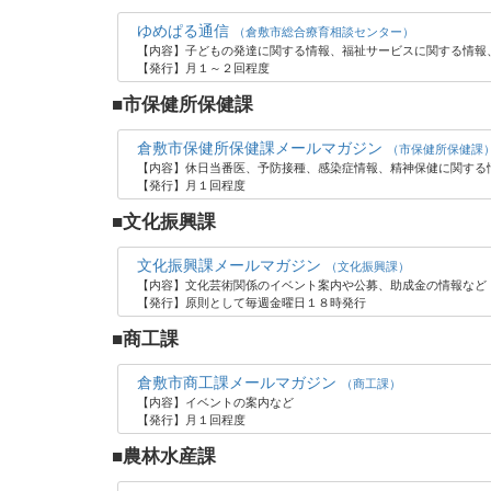
ゆめぱる通信
（倉敷市総合療育相談センター）
【内容】子どもの発達に関する情報、福祉サービスに関する情報
【発行】月１～２回程度
■市保健所保健課
倉敷市保健所保健課メールマガジン
（市保健所保健課
【内容】休日当番医、予防接種、感染症情報、精神保健に関する
【発行】月１回程度
■文化振興課
文化振興課メールマガジン
（文化振興課）
【内容】文化芸術関係のイベント案内や公募、助成金の情報など
【発行】原則として毎週金曜日１８時発行
■商工課
倉敷市商工課メールマガジン
（商工課）
【内容】イベントの案内など
【発行】月１回程度
■農林水産課