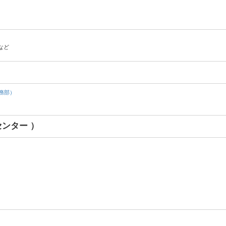
）
など
務部）
ンター ）