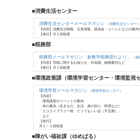
■消費生活センター
消費生活センターメールマガジン
（消費生活センター
【内容】消費生活情報、注意情報、講演会・イベントなどの案内
【発行】月１回程度
■税務部
税務部メールマガジン「倉敷市税務部だより」
（税
【内容】市税に関するお知らせ・豆知識、納期案内など
【発行】月１回程度
■環境政策課（環境学習センター・環境監視セ
環境学習メールマガジン
（環境学習センター）
【内容】
環境講座やイベントの案内
本の案内（生きもの、生活、身の回り、料理など）
「エコライブラリー発 どうでもいい話（不定期）」
など
【発行】
月１～２回程度
■障がい福祉課（ゆめぱる）