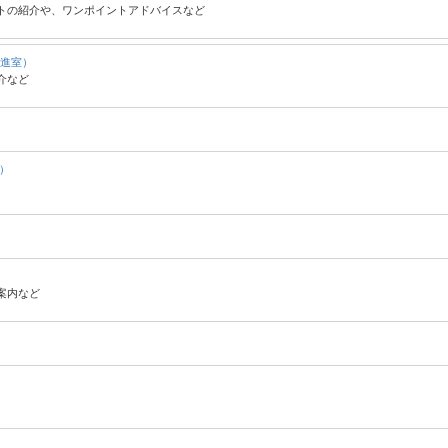
トの紹介や、ワンポイントアドバイスなど
進室）
介など
）
案内など